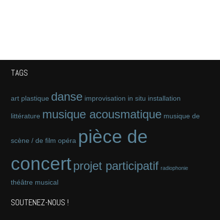
TAGS
danse
art plastique
improvisation
in situ
installation
musique acousmatique
littérature
musique de
pièce de
scène / de film
opéra
concert
projet participatif
radiophonie
théâtre musical
SOUTENEZ-NOUS !