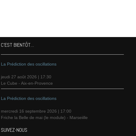
C’EST BIENTÔT…
La Prédiction des oscillations
jeudi 27 août 2026 | 17:30
Le Cube - Aix-en-Provence
La Prédiction des oscillations
mercredi 16 septembre 2026 | 17:00
Friche la Belle de mai (le module) - Marseiille
SUIVEZ-NOUS