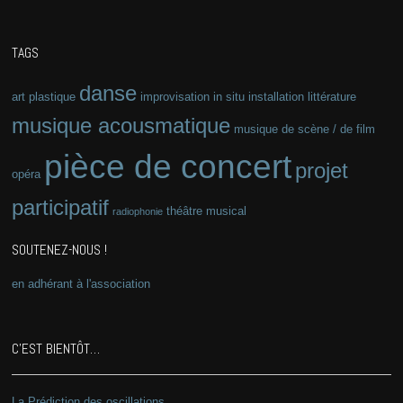
TAGS
danse
art plastique
improvisation
in situ
installation
littérature
musique acousmatique
musique de scène / de film
pièce de concert
projet
opéra
participatif
théâtre musical
radiophonie
SOUTENEZ-NOUS !
en adhérant à l'association
C’EST BIENTÔT…
La Prédiction des oscillations