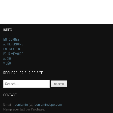
INDEX
EN TOURNÉE
AU RÉPERTOIRE
EN CRÉATION
POUR MÉMOIRE
AUDIO
VIDÉO
RECHERCHER SUR CE SITE
Search for:
CONTACT
Email ·
benjamin
[at]
benjamindupe.com
Remplacer [at] par l'arobase.