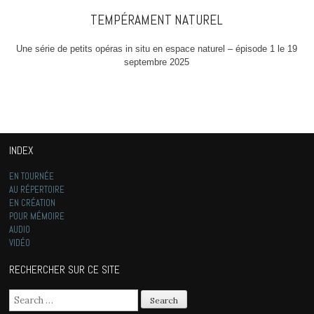
TEMPÉRAMENT NATUREL
Une série de petits opéras in situ en espace naturel – épisode 1 le 19
septembre 2025
INDEX
EN TOURNÉE
AU RÉPERTOIRE
EN CRÉATION
POUR MÉMOIRE
AUDIO
VIDÉO
RECHERCHER SUR CE SITE
Search for: