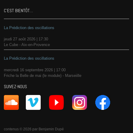
C’EST BIENTÔT…
La Prédiction des oscillations
jeudi 27 août 2026 | 17:30
Le Cube - Aix-en-Provence
La Prédiction des oscillations
mercredi 16 septembre 2026 | 17:00
Friche la Belle de mai (le module) - Marseiille
SUIVEZ-NOUS
contenus © 2026 par Benjamin Dupé