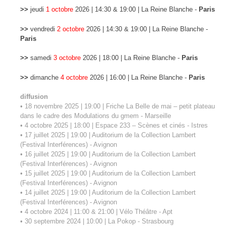
imagée des avalanches. Belle entrée en matière dans la science
>>
jeudi
1 octobre
2026 | 14:30 & 19:00 | La Reine Blanche -
Paris
musicale pour néophytes désireux d’en savoir plus et surtout d’être
souris de laboratoire si inventif. On savait déjà que « les oreilles n’ont
>>
vendredi
2 octobre
2026 | 14:30 & 19:00 | La Reine Blanche -
pas de paupières », on peut aujourd’hui ne pas avoir « la haine de la
Paris
musique » mais le culot de l’expérimentation neurologique. »
Geneviève
Charras – L’Amuse-danse
>>
samedi
3 octobre
2026 | 18:00 | La Reine Blanche -
Paris
>>
dimanche
4 octobre
2026 | 16:00 | La Reine Blanche -
Paris
diffusion
• 18 novembre 2025 | 19:00 | Friche La Belle de mai – petit plateau
dans le cadre des Modulations du gmem - Marseille
• 4 octobre 2025 | 18:00 | Espace 233 – Scènes et cinés - Istres
• 17 juillet 2025 | 19:00 | Auditorium de la Collection Lambert
(Festival Interférences) - Avignon
• 16 juillet 2025 | 19:00 | Auditorium de la Collection Lambert
(Festival Interférences) - Avignon
• 15 juillet 2025 | 19:00 | Auditorium de la Collection Lambert
(Festival Interférences) - Avignon
• 14 juillet 2025 | 19:00 | Auditorium de la Collection Lambert
(Festival Interférences) - Avignon
• 4 octobre 2024 | 11:00 & 21:00 | Vélo Théâtre - Apt
• 30 septembre 2024 | 10:00 | La Pokop - Strasbourg