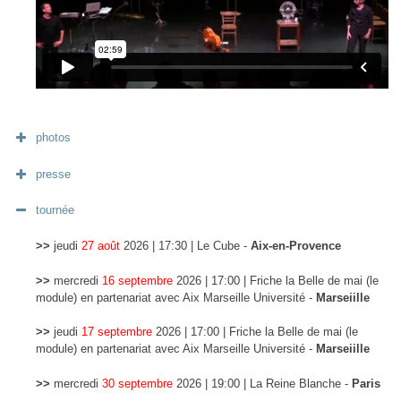
photos
presse
tournée
>>
jeudi
27 août
2026 | 17:30 | Le Cube -
Aix-en-Provence
>>
mercredi
16 septembre
2026 | 17:00 | Friche la Belle de mai (le
module) en partenariat avec Aix Marseille Université -
Marseiille
>>
jeudi
17 septembre
2026 | 17:00 | Friche la Belle de mai (le
module) en partenariat avec Aix Marseille Université -
Marseiille
« Sur la paillasse sonore de ce laboratoire expérimental, c’est la
décontraction, la bonhommie et le sérieux qui règnent. C’est « la tâche
>>
mercredi
30 septembre
2026 | 19:00 | La Reine Blanche -
Paris
de Stroop » qui va faire mouche, épater et conclure avec la théorie très