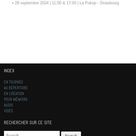
• 28 septembre 2024 | 11:00 & 17:00 | La Pokop - Strasbourg
INDEX
EN TOURNÉE
AU RÉPERTOIRE
EN CRÉATION
POUR MÉMOIRE
AUDIO
VIDÉO
RECHERCHER SUR CE SITE
Search for: