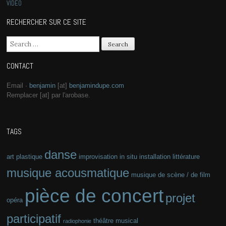
VIDÉO
RECHERCHER SUR CE SITE
Search for:
CONTACT
Email ·
benjamin
[at]
benjamindupe.com
Remplacer [at] par l'arobase.
TAGS
danse
art plastique
improvisation
in situ
installation
littérature
musique acousmatique
musique de scène / de film
pièce de concert
projet
opéra
participatif
théâtre musical
radiophonie