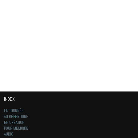
INDEX
EN TOURNÉE
AU RÉPERTOIRE
EN CRÉATION
POUR MÉMOIRE
AUDIO