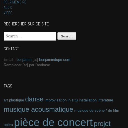
POUR MÉMOIRE
AUDIO
VIDÉO
RECHERCHER SUR CE SITE
Search for:
CONTACT
Email ·
benjamin
[at]
benjamindupe.com
Remplacer [at] par l'arobase.
TAGS
danse
art plastique
improvisation
in situ
installation
littérature
musique acousmatique
musique de scène / de film
pièce de concert
projet
opéra