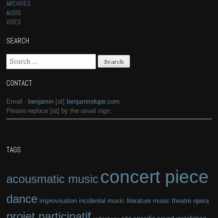
ARCHIVES
AUDIO
VIDEO
SEARCH
Search for:
CONTACT
Email ·
benjamin
[at]
benjamindupe.com
Please replace [at] by the usual sign.
TAGS
concert piece
acousmatic music
dance
improvisation
incidental music
literature
music theatre
opera
projet participatif