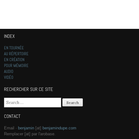
INDEX
EN TOURNÉE
AU RÉPERTOIRE
EN CRÉATION
POUR MÉMOIRE
AUDIO
VIDÉO
RECHERCHER SUR CE SITE
Search for:
CONTACT
Email ·
benjamin
[at]
benjamindupe.com
Remplacer [at] par l'arobase.