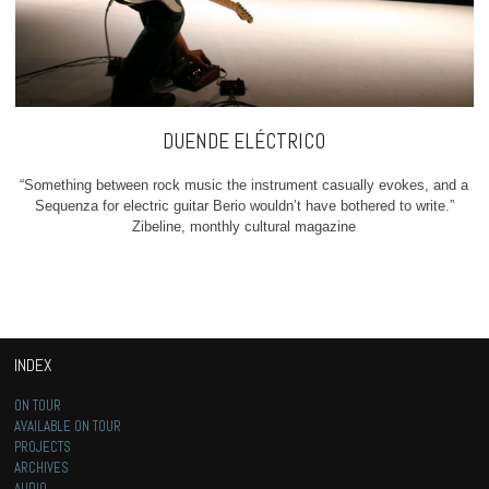
DUENDE ELÉCTRICO
“Something between rock music the instrument casually evokes, and a
Sequenza for electric guitar Berio wouldn’t have bothered to write.”
Zibeline, monthly cultural magazine
INDEX
ON TOUR
AVAILABLE ON TOUR
PROJECTS
ARCHIVES
AUDIO