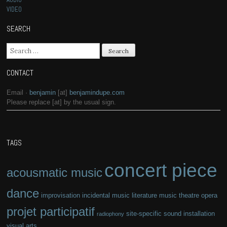
VIDEO
SEARCH
Search for:
CONTACT
Email ·
benjamin
[at]
benjamindupe.com
Please replace [at] by the usual sign.
TAGS
concert piece
acousmatic music
dance
improvisation
incidental music
literature
music theatre
opera
projet participatif
site-specific
sound installation
radiophony
visual arts