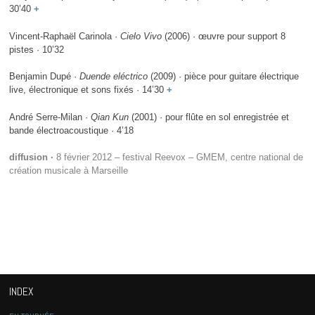
30’40
+
Vincent-Raphaël Carinola ·
Cielo Vivo
(2006) · œuvre pour support 8
pistes · 10’32
Benjamin Dupé ·
Duende eléctrico
(2009) · pièce pour guitare électrique
live, électronique et sons fixés · 14’30
+
André Serre-Milan ·
Qian Kun
(2001) · pour flûte en sol enregistrée et
bande électroacoustique · 4’18
diffusion ·
8 février 2012 – festival Reevox – GMEM, centre national de
création musicale à Marseille
INDEX