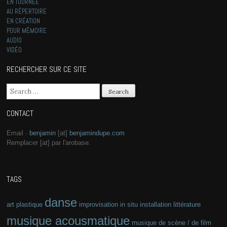
EN TOURNÉE
AU RÉPERTOIRE
EN CRÉATION
POUR MÉMOIRE
AUDIO
VIDÉO
RECHERCHER SUR CE SITE
Search for:
CONTACT
Email ·
benjamin
[at]
benjamindupe.com
Remplacer [at] par l'arobase.
TAGS
danse
art plastique
improvisation
in situ
installation
littérature
musique acousmatique
musique de scène / de film