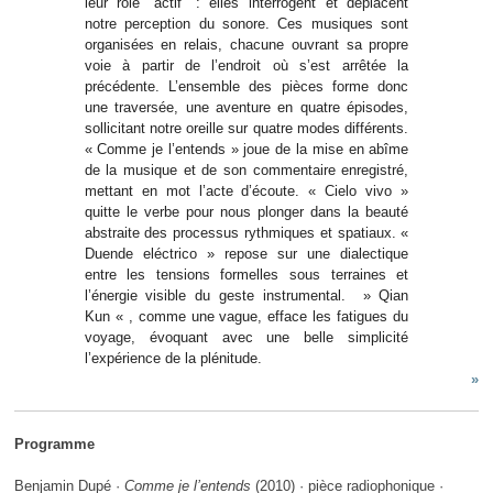
leur rôle “actif“ : elles interrogent et déplacent
notre perception du sonore. Ces musiques sont
organisées en relais, chacune ouvrant sa propre
voie à partir de l’endroit où s’est arrêtée la
précédente. L’ensemble des pièces forme donc
une traversée, une aventure en quatre épisodes,
sollicitant notre oreille sur quatre modes différents.
« Comme je l’entends » joue de la mise en abîme
de la musique et de son commentaire enregistré,
mettant en mot l’acte d’écoute. « Cielo vivo »
quitte le verbe pour nous plonger dans la beauté
abstraite des processus rythmiques et spatiaux. «
Duende eléctrico » repose sur une dialectique
entre les tensions formelles sous terraines et
l’énergie visible du geste instrumental. » Qian
Kun « , comme une vague, efface les fatigues du
voyage, évoquant avec une belle simplicité
l’expérience de la plénitude.
»
Programme
Benjamin Dupé ·
Comme je l’entends
(2010) · pièce radiophonique ·