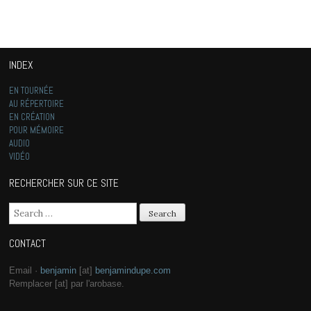
INDEX
EN TOURNÉE
AU RÉPERTOIRE
EN CRÉATION
POUR MÉMOIRE
AUDIO
VIDÉO
RECHERCHER SUR CE SITE
Search for:
CONTACT
Email ·
benjamin
[at]
benjamindupe.com
Remplacer [at] par l'arobase.